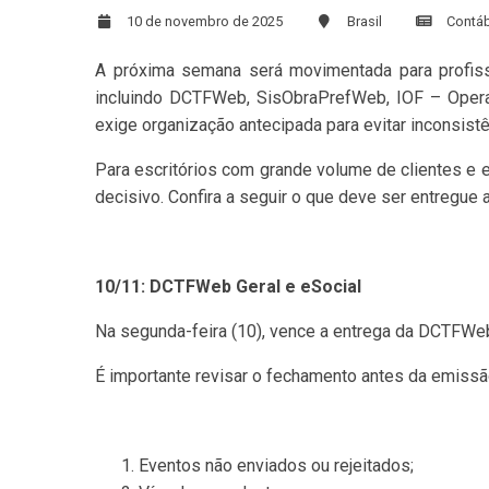
10 de novembro de 2025
Brasil
Contáb
A próxima semana será movimentada para profissi
incluindo DCTFWeb, SisObraPrefWeb, IOF – Opera
exige organização antecipada para evitar inconsistê
Para escritórios com grande volume de clientes e 
decisivo. Confira a seguir o que deve ser entregue
10/11: DCTFWeb Geral e eSocial
Na segunda-feira (10), vence a entrega da DCTFWeb
É importante revisar o fechamento antes da emissão,
Eventos não enviados ou rejeitados;