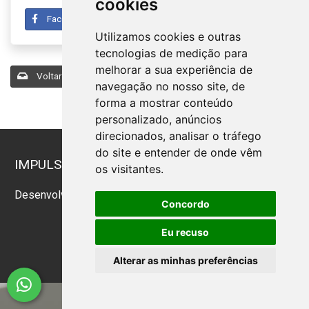
cookies
Facebook
Twitter
Linkedin
Utilizamos cookies e outras
tecnologias de medição para
melhorar a sua experiência de
Voltar para a listagem de notícias
navegação no nosso site, de
forma a mostrar conteúdo
personalizado, anúncios
direcionados, analisar o tráfego
do site e entender de onde vêm
IMPULSIONANDO O CRESCIMENTO: NEGÓCIOS
os visitantes.
& SUCESSO!
Desenvolvido por
Sitecontabil
2026. Todos os direitos
Concordo
reservados.
Eu recuso
Alterar as minhas preferências