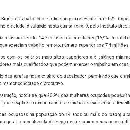
Brasil, o trabalho home office seguiu relevante em 2022, esp
e estudo, divulgado nesta quinta-feira, 9, pelo Instituto Brasile
mais arrefecido, 14,7 milhões de brasileiros (16,9% do total 
 que exerciam trabalho remoto, número superior aos 7,4 milhões
se com os salários mais altos, superiores a 5 salários mínim
lhadores mais qualificados que podem exercer o trabalho em casa
o das tarefas fica a critério do trabalhador, permitindo que o tr
se manter conectado e produtivo.
strução, notou-se que 28,9% das mulheres ocupadas possuíam 
 pode explicar o maior número de mulheres exercendo o trabal
ssoas ocupadas na população de 14 anos ou mais de idade) alc
 geral, a reconhecida diferença entre sexos permaneceu níti