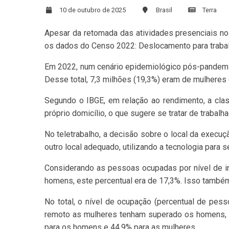
10 de outubro de 2025
Brasil
Terra
Apesar da retomada das atividades presenciais no 
os dados do Censo 2022: Deslocamento para trabalho 
Em 2022, num cenário epidemiológico pós-pandemia 
Desse total, 7,3 milhões (19,3%) eram de mulheres
Segundo o IBGE, em relação ao rendimento, a clas
próprio domicílio, o que sugere se tratar de traba
No teletrabalho, a decisão sobre o local da execuçã
outro local adequado, utilizando a tecnologia para 
Considerando as pessoas ocupadas por nível de in
homens, este percentual era de 17,3%. Isso também
No total, o nível de ocupação (percentual de pe
remoto as mulheres tenham superado os homens, no
para os homens e 44,9% para as mulheres.